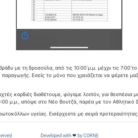
βράδυ με τη δροσούλα, από τις 10:00΄μ.μ. μέχρι τις 7:00΄τ
ς παραγωγής. Εσείς το μόνο που χρειάζεται να φέρετε μαζί
τές καρδιές διαθέτουμε, φύγαμε λοιπόν, για θεσπέσια μου
00 μ.μ., απόψε στο Νέο Βουτζά, παρέα με τον Αθλητικό 
ωτοκόλλων υγείας. Εισέρχεστε με σειρά προτεραιότητας,
served
Developed with ❤ by
CORNE